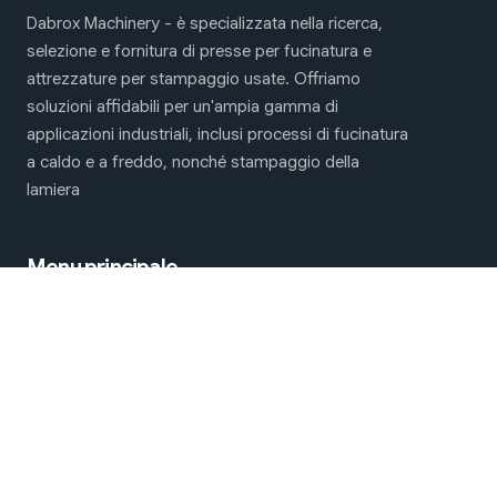
Dabrox Machinery - è specializzata nella ricerca,
selezione e fornitura di presse per fucinatura e
attrezzature per stampaggio usate. Offriamo
soluzioni affidabili per un'ampia gamma di
applicazioni industriali, inclusi processi di fucinatura
a caldo e a freddo, nonché stampaggio della
lamiera
Menu principale
Macchine per fucinatura e stampaggio
Chi Siamo
Contattaci
Siamo sui social network