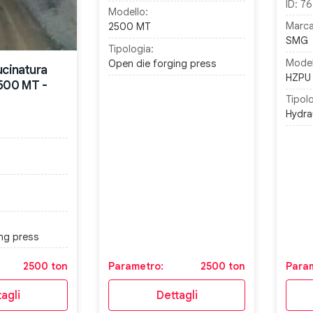
ID:
76
Modello:
Marca
2500 MT
SMG
Tipologia:
Model
Open die forging press
ucinatura
HZPU
2500 MT -
Tipolo
Hydra
ng press
2500 ton
Parametro:
2500 ton
Para
agli
Dettagli