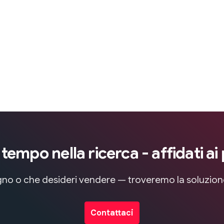
empo nella ricerca - affidati ai 
sogno o che desideri vendere — troveremo la soluzio
Contattaci