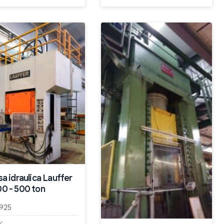
a idraulica Lauffer
0 - 500 ton
925
: