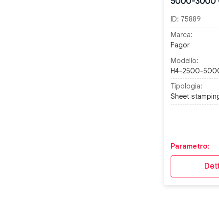
5000-3000 -
ID:
75889
Marca:
Fagor
Modello:
H4-2500-500
Tipologia:
Sheet stampin
Parametro:
Dett