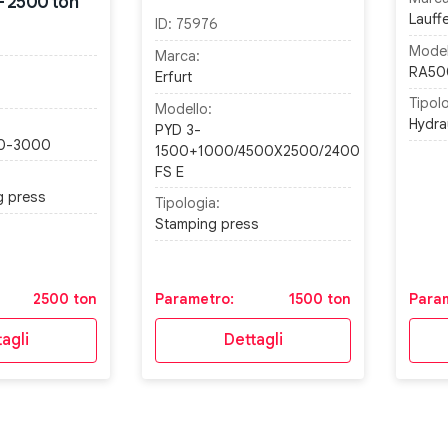
 2500 ton
Lauff
ID:
75976
Model
Marca:
RA50
Erfurt
Tipolo
Modello:
Hydra
PYD 3-
0-3000
1500+1000/4500X2500/2400
FS E
g press
Tipologia:
Stamping press
2500 ton
Parametro:
1500 ton
Para
agli
Dettagli