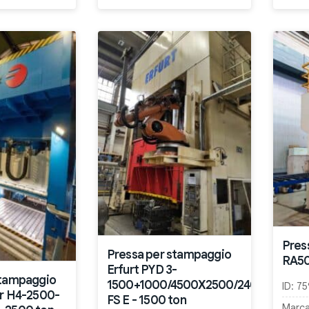
Press
Pressa per stampaggio
RA50
Erfurt PYD 3-
stampaggio
1500+1000/4500X2500/2400
ID:
75
or H4-2500-
FS E - 1500 ton
Marca