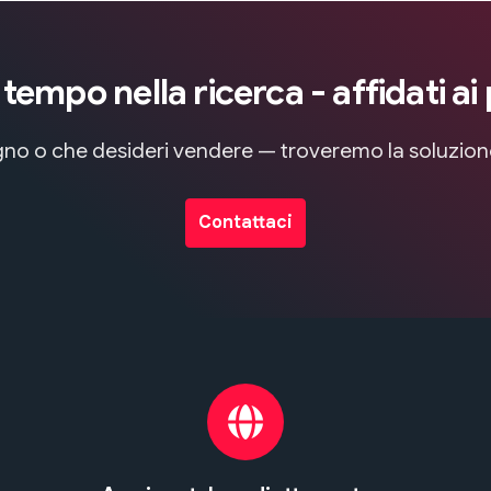
empo nella ricerca - affidati ai 
sogno o che desideri vendere — troveremo la soluzio
Contattaci