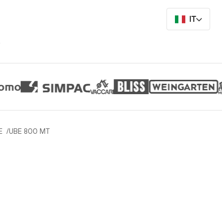
IT
i
E
UBE 800 MT