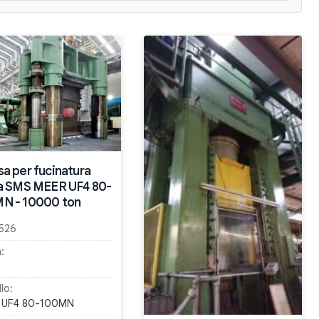
sa per fucinatura
ra SMS MEER UF4 80-
N - 10000 ton
526
:
lo:
 UF4 80-100MN