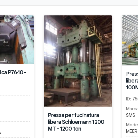
lica P7640 -
Pres
libe
100M
ID:
75
Marca
Pressa per fucinatura
SMS
libera Schloemann 1200
Model
MT - 1200 ton
MEER
s