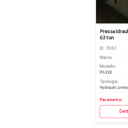
Pressa idrau
63 ton
ID:
75157
Marca:
Modello:
P6328
Tipologia:
Hydraulic pres
Parametro:
Dett