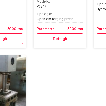
Modello:
Tipolo
P3847
Hydra
Tipologia:
Open die forging press
5000 ton
Parametro:
5000 ton
Para
agli
Dettagli