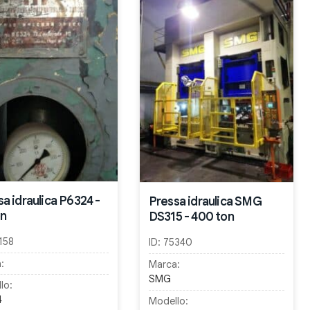
a idraulica P6324 -
Pressa idraulica SMG
on
DS315 - 400 ton
158
ID:
75340
:
Marca:
SMG
lo:
4
Modello: