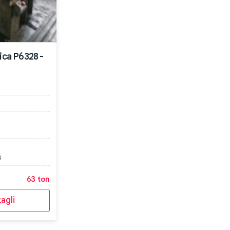
lica P6328 -
s
63 ton
agli