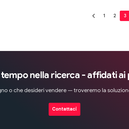
1
2
3
empo nella ricerca - affidati ai 
sogno o che desideri vendere — troveremo la soluzio
Contattaci