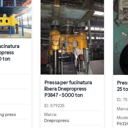
ucinatura
opress
0 ton
Pressa per fucinatura
Press
libera Dnepropress
25 t
P3847 - 5000 ton
ID:
75
ID:
S79225
Marca
ng press
Marca:
Model
Dnepropress
P632