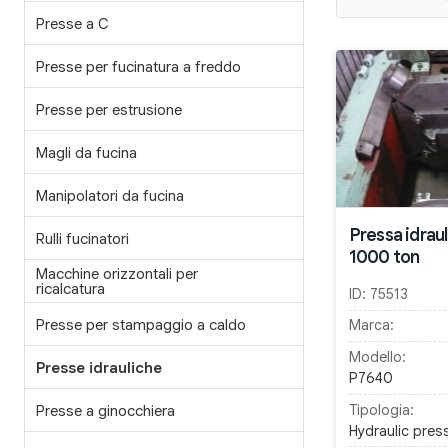
Presse a C
Presse per fucinatura a freddo
Presse per estrusione
Magli da fucina
Manipolatori da fucina
Pressa idrau
Rulli fucinatori
1000 ton
Macchine orizzontali per
ricalcatura
ID:
75513
Presse per stampaggio a caldo
Marca:
Modello:
Presse idrauliche
P7640
Presse a ginocchiera
Tipologia:
Hydraulic pres