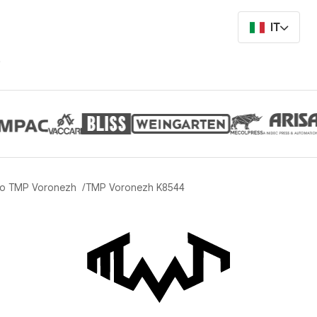
IT
i
do TMP Voronezh
TMP Voronezh K8544