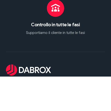
Controllo in tutte le fasi
Supportiamo il cliente in tutte le fasi
Dabrox Machinery - è specializzata nella ricerca,
selezione e fornitura di presse per fucinatura e
attrezzature per stampaggio usate. Offriamo
soluzioni affidabili per un'ampia gamma di
applicazioni industriali, inclusi processi di fucinatura