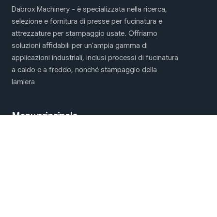
Dabrox Machinery - è specializzata nella ricerca,
selezione e fornitura di presse per fucinatura e
attrezzature per stampaggio usate. Offriamo
soluzioni affidabili per un'ampia gamma di
applicazioni industriali, inclusi processi di fucinatura
a caldo e a freddo, nonché stampaggio della
lamiera
Menu principale
Macchine per fucinatura e stampaggio
Chi Siamo
Contattaci
Siamo sui social network