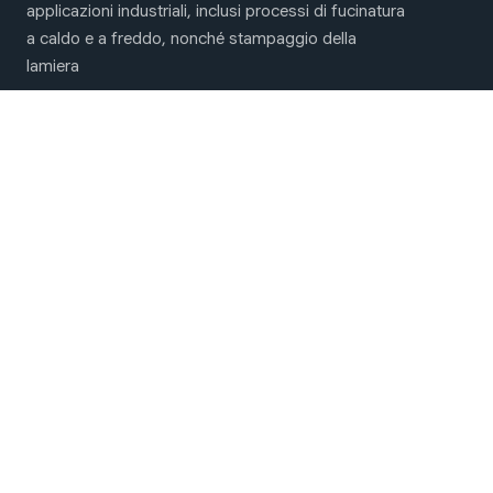
applicazioni industriali, inclusi processi di fucinatura
a caldo e a freddo, nonché stampaggio della
lamiera
Menu principale
Macchine per fucinatura e stampaggio
Chi Siamo
Contattaci
Siamo sui social network