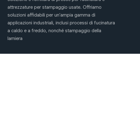
attrezzature per stampaggio usate. Offriamo
soluzioni affidabili per un'ampia gamma di
applicazioni industriali, inclusi processi di fucinatura
a caldo e a freddo, nonché stampaggio della
lamiera
Menu principale
Macchine per fucinatura e stampaggio
Chi Siamo
Contattaci
Siamo sui social network