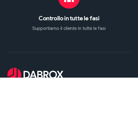
Controllo in tutte le fasi
Supportiamo il cliente in tutte le fasi
Dabrox Machinery - è specializzata nella ricerca,
selezione e fornitura di presse per fucinatura e
attrezzature per stampaggio usate. Offriamo
soluzioni affidabili per un'ampia gamma di
applicazioni industriali, inclusi processi di fucinatura
a caldo e a freddo, nonché stampaggio della
lamiera